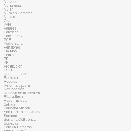
Mociones
Monarquia
Mujer
Muro en Cameros
Musica
Otras
PAH
Pajares
Palestina
Patxi Lopez
PCE
Pedro Sanz
Pensiones
Pio Moa
Politica
PP
PR
Prostitución
PSOE
Queer as Folk
Racismo
Recores
Reforma Laboral
Refundación
Reserva de la Biosfera
Ribavellosa
Rubén Esteban
Sahara
Salvador Allende
San Román de Cameros
Sanidad
Serranía Celtibérica
Sodepaz
Soto en Cameros
Stop Represión