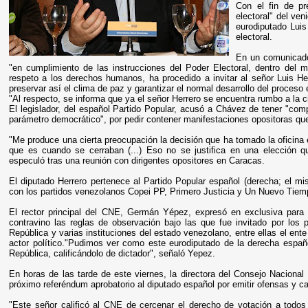
Con el fin de pr
electoral" del ven
eurodiputado Luis
electoral.
En un comunicado 
"en cumplimiento de las instrucciones del Poder Electoral, dentro del 
respeto a los derechos humanos, ha procedido a invitar al señor Luis He
preservar así el clima de paz y garantizar el normal desarrollo del proceso 
"Al respecto, se informa que ya el señor Herrero se encuentra rumbo a la ci
El legislador, del español Partido Popular, acusó a Chávez de tener "com
parámetro democrático", por pedir contener manifestaciones opositoras que 
"Me produce una cierta preocupación la decisión que ha tomado la oficina el
que es cuando se cerraban (...) Eso no se justifica en una elección qu
especuló tras una reunión con dirigentes opositores en Caracas.
El diputado Herrero pertenece al Partido Popular español (derecha; el m
con los partidos venezolanos Copei PP, Primero Justicia y Un Nuevo Tiem
El rector principal del CNE, Germán Yépez, expresó en exclusiva para 
contravino las reglas de observación bajo las que fue invitado por los 
República y varias instituciones del estado venezolano, entre ellas el en
actor político."Pudimos ver como este eurodiputado de la derecha españo
República, calificándolo de dictador", señaló Yepez.
En horas de las tarde de este viernes, la directora del Consejo Nacional 
próximo referéndum aprobatorio al diputado español por emitir ofensas y ca
"Este señor calificó al CNE de cercenar el derecho de votación a todos 