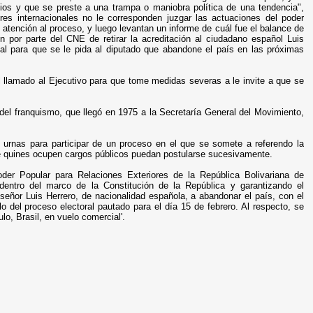
cios y que se preste a una trampa o maniobra política de una tendencia",
res internacionales no le corresponden juzgar las actuaciones del poder
r atención al proceso, y luego levantan un informe de cuál fue el balance de
n por parte del CNE de retirar la acreditación al ciudadano español Luis
nal para que se le pida al diputado que abandone el país en las próximas
el llamado al Ejecutivo para que tome medidas severas a le invite a que se
o del franquismo, que llegó en 1975 a la Secretaría General del Movimiento,
urnas para participar de un proceso en el que se somete a referendo la
ue quines ocupen cargos públicos puedan postularse sucesivamente.
oder Popular para Relaciones Exteriores de la República Bolivariana de
 dentro del marco de la Constitución de la República y garantizando el
señor Luis Herrero, de nacionalidad española, a abandonar el país, con el
lo del proceso electoral pautado para el día 15 de febrero. Al respecto, se
o, Brasil, en vuelo comercial'.