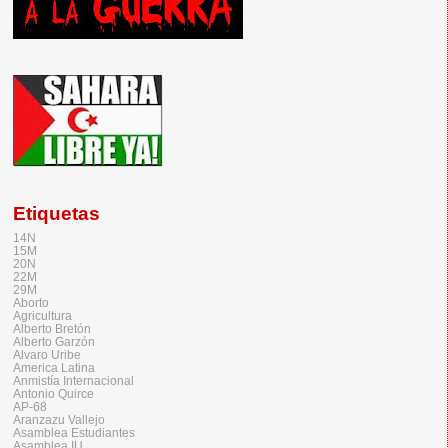
Etiquetas
14N
15M
20N
22M
29M
Aborto
Agricultura
Alberto Bretón
Alberto Garzón
Alvaro Uribe
America Latina
Anmistía Internacional
Antonio Quirce
AP-68
Aranzazu Vallejo
Asamblea Estudiantes
Asamblea IU