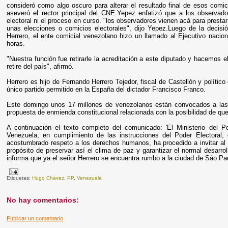
consideró como algo oscuro para alterar el resultado final de esos comi
aseveró el rector principal del CNE.Yepez enfatizó que a los observado
electoral ni el proceso en curso. "los observadores vienen acá para presta
unas elecciones o comicios electorales", dijo Yepez.Luego de la decisió
Herrero, el ente comicial venezolano hizo un llamado al Ejecutivo nacio
horas.
"Nuestra función fue retirarle la acreditación a este diputado y hacemos 
retire del país", afirmó.
Herrero es hijo de Fernando Herrero Tejedor, fiscal de Castellón y polític
único partido permitido en la España del dictador Francisco Franco.
Este domingo unos 17 millones de venezolanos están convocados a las 
propuesta de enmienda constitucional relacionada con la posibilidad de q
A continuación el texto completo del comunicado: 'El Ministerio del P
Venezuela, en cumplimiento de las instrucciones del Poder Electoral,
acostumbrado respeto a los derechos humanos, ha procedido a invitar al 
propósito de preservar así el clima de paz y garantizar el normal desarrol
informa que ya el señor Herrero se encuentra rumbo a la ciudad de Sáo Paul
Etiquetas:
Hugo Chávez
,
PP
,
Venezuela
No hay comentarios:
Publicar un comentario