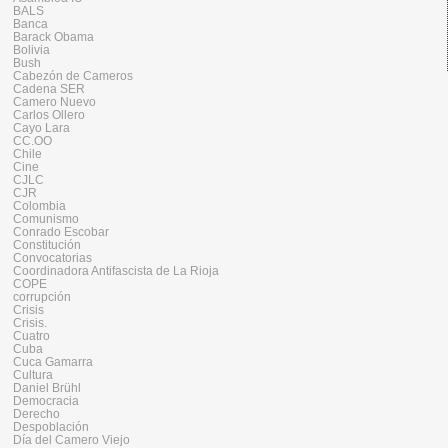
BALS
Banca
Barack Obama
Bolivia
Bush
Cabezón de Cameros
Cadena SER
Camero Nuevo
Carlos Ollero
Cayo Lara
CC.OO
Chile
Cine
CJLC
CJR
Colombia
Comunismo
Conrado Escobar
Constitución
Convocatorias
Coordinadora Antifascista de La Rioja
COPE
corrupción
Crisis
Crisis.
Cuatro
Cuba
Cuca Gamarra
Cultura
Daniel Brühl
Democracia
Derecho
Despoblación
Día del Camero Viejo