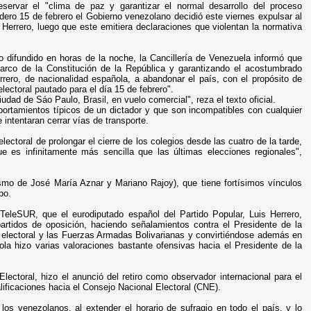
eservar el "clima de paz y garantizar el normal desarrollo del proceso
idero 15 de febrero el Gobierno venezolano decidió este viernes expulsar al
 Herrero, luego que este emitiera declaraciones que violentan la normativa
difundido en horas de la noche, la Cancillería de Venezuela informó que
marco de la Constitución de la República y garantizando el acostumbrado
rrero, de nacionalidad española, a abandonar el país, con el propósito de
electoral pautado para el día 15 de febrero".
udad de Sáo Paulo, Brasil, en vuelo comercial", reza el texto oficial.
portamientos típicos de un dictador y que son incompatibles con cualquier
intentaran cerrar vías de transporte.
ectoral de prolongar el cierre de los colegios desde las cuatro de la tarde,
e es infinitamente más sencilla que las últimas elecciones regionales",
ismo de José María Aznar y Mariano Rajoy), que tiene fortísimos vínculos
po.
TeleSUR, que el eurodiputado español del Partido Popular, Luis Herrero,
partidos de oposición, haciendo señalamientos contra el Presidente de la
te electoral y las Fuerzas Armadas Bolivarianas y convirtiéndose además en
la hizo varias valoraciones bastante ofensivas hacia el Presidente de la
Electoral, hizo el anunció del retiro como observador internacional para el
lificaciones hacia el Consejo Nacional Electoral (CNE).
los venezolanos, al extender el horario de sufragio en todo el país, y lo