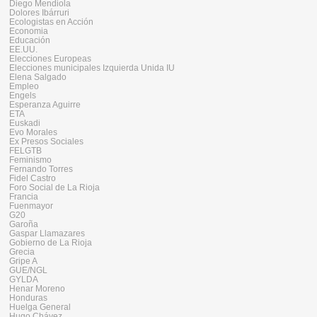
Diego Mendiola
Dolores Ibárruri
Ecologistas en Acción
Economia
Educación
EE.UU.
Elecciones Europeas
Elecciones municipales Izquierda Unida IU
Elena Salgado
Empleo
Engels
Esperanza Aguirre
ETA
Euskadi
Evo Morales
Ex Presos Sociales
FELGTB
Feminismo
Fernando Torres
Fidel Castro
Foro Social de La Rioja
Francia
Fuenmayor
G20
Garoña
Gaspar Llamazares
Gobierno de La Rioja
Grecia
Gripe A
GUE/NGL
GYLDA
Henar Moreno
Honduras
Huelga General
Hugo Chávez