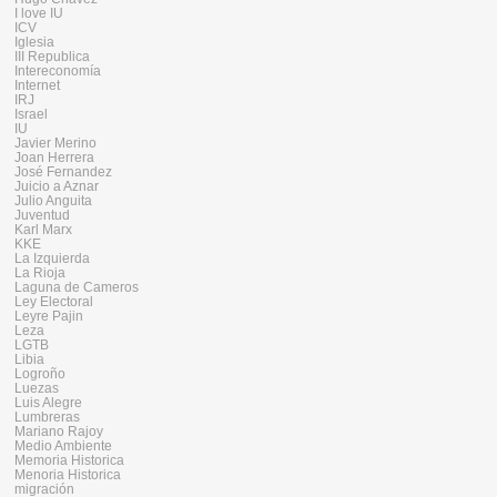
I love IU
ICV
Iglesia
III Republica
Intereconomía
Internet
IRJ
Israel
IU
Javier Merino
Joan Herrera
José Fernandez
Juicio a Aznar
Julio Anguita
Juventud
Karl Marx
KKE
La Izquierda
La Rioja
Laguna de Cameros
Ley Electoral
Leyre Pajin
Leza
LGTB
Libia
Logroño
Luezas
Luis Alegre
Lumbreras
Mariano Rajoy
Medio Ambiente
Memoria Historica
Menoria Historica
migración