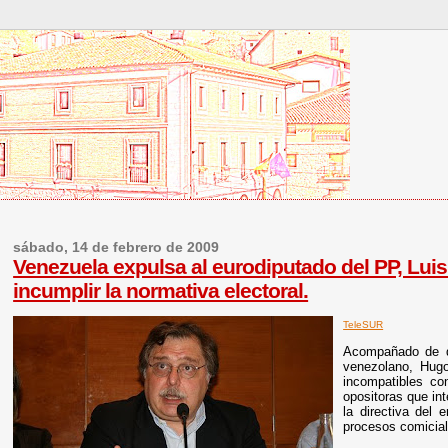
sábado, 14 de febrero de 2009
Venezuela expulsa al eurodiputado del PP, Luis
incumplir la normativa electoral.
TeleSUR
Acompañado de di
venezolano, Hugo
incompatibles co
opositoras que in
la directiva del 
procesos comicial