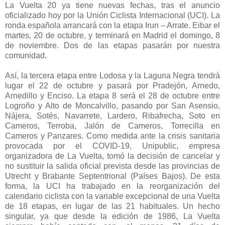
La Vuelta 20 ya tiene nuevas fechas, tras el anuncio
oficializado hoy por la Unión Ciclista Internacional (UCI). La
ronda española arrancará con la etapa Irun – Arrate. Eibar el
martes, 20 de octubre, y terminará en Madrid el domingo, 8
de noviembre. Dos de las etapas pasarán por nuestra
comunidad.
Así, la tercera etapa entre Lodosa y la Laguna Negra tendrá
lugar el 22 de octubre y pasará por Pradejón, Arnedo,
Arnedillo y Enciso. La etapa 8 será el 28 de octubre entre
Logroño y Alto de Moncalvillo, pasando por San Asensio,
Nájera, Sotés, Navarrete, Lardero, Ribafrecha, Soto en
Cameros, Terroba, Jalón de Cameros, Torrecilla en
Cameros y Panzares. Como medida ante la crisis sanitaria
provocada por el COVID-19, Unipublic, empresa
organizadora de La Vuelta, tomó la decisión de cancelar y
no sustituir la salida oficial prevista desde las provincias de
Utrecht y Brabante Septentrional (Países Bajos). De esta
forma, la UCI ha trabajado en la reorganización del
calendario ciclista con la variable excepcional de una Vuelta
de 18 etapas, en lugar de las 21 habituales. Un hecho
singular, ya que desde la edición de 1986, La Vuelta