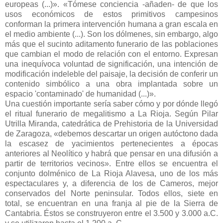
europeas (...)». «Tómese conciencia -añaden- de que los
usos económicos de estos primitivos campesinos
conforman la primera intervención humana a gran escala en
el medio ambiente (...). Son los dólmenes, sin embargo, algo
más que el sucinto aditamento funerario de las poblaciones
que cambian el modo de relación con el entorno. Expresan
una inequívoca voluntad de significación, una intención de
modificación indeleble del paisaje, la decisión de conferir un
contenido simbólico a una obra implantada sobre un
espacio 'contaminado' de humanidad (...)».
Una cuestión importante sería saber cómo y por dónde llegó
el ritual funerario de megalitismo a La Rioja. Según Pilar
Utrilla Miranda, catedrática de Prehistoria de la Universidad
de Zaragoza, «debemos descartar un origen autóctono dada
la escasez de yacimientos pertenecientes a épocas
anteriores al Neolítico y habrá que pensar en una difusión a
partir de territorios vecinos». Entre ellos se encuentra el
conjunto dolménico de La Rioja Alavesa, uno de los más
espectaculares y, a diferencia de los de Cameros, mejor
conservados del Norte peninsular. Todos ellos, siete en
total, se encuentran en una franja al pie de la Sierra de
Cantabria. Éstos se construyeron entre el 3.500 y 3.000 a.C.