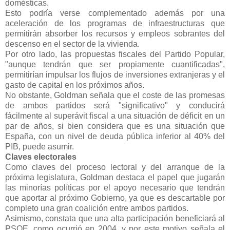
domésticas.
Esto podría verse complementado además por una
aceleración de los programas de infraestructuras que
permitirán absorber los recursos y empleos sobrantes del
descenso en el sector de la vivienda.
Por otro lado, las propuestas fiscales del Partido Popular,
"aunque tendrán que ser propiamente cuantificadas",
permitirían impulsar los flujos de inversiones extranjeras y el
gasto de capital en los próximos años.
No obstante, Goldman señala que el coste de las promesas
de ambos partidos será "significativo" y conducirá
fácilmente al superávit fiscal a una situación de déficit en un
par de años, si bien considera que es una situación que
España, con un nivel de deuda pública inferior al 40% del
PIB, puede asumir.
Claves electorales
Como claves del proceso lectoral y del arranque de la
próxima legislatura, Goldman destaca el papel que jugarán
las minorías políticas por el apoyo necesario que tendrán
que aportar al próximo Gobierno, ya que es descartable por
completo una gran coalición entre ambos partidos.
Asimismo, constata que una alta participación beneficiará al
PSOE, como ocurrió en 2004, y por este motivo señala el