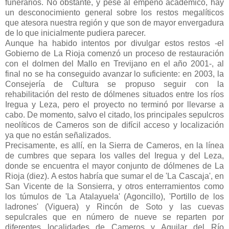
funerarios. No obstante, y pese al empeño académico, hay
un desconocimiento general sobre los restos megalíticos
que atesora nuestra región y que son de mayor envergadura
de lo que inicialmente pudiera parecer.
Aunque ha habido intentos por divulgar estos restos -el
Gobierno de La Rioja comenzó un proceso de restauración
con el dolmen del Mallo en Trevijano en el año 2001-, al
final no se ha conseguido avanzar lo suficiente: en 2003, la
Consejería de Cultura se propuso seguir con la
rehabilitación del resto de dólmenes situados entre los ríos
Iregua y Leza, pero el proyecto no terminó por llevarse a
cabo. De momento, salvo el citado, los principales sepulcros
neolíticos de Cameros son de difícil acceso y localización
ya que no están señalizados.
Precisamente, es allí, en la Sierra de Cameros, en la línea
de cumbres que separa los valles del Iregua y del Leza,
donde se encuentra el mayor conjunto de dólmenes de La
Rioja (diez). A estos habría que sumar el de 'La Cascaja', en
San Vicente de la Sonsierra, y otros enterramientos como
los túmulos de 'La Atalayuela' (Agoncillo), 'Portillo de los
ladrones' (Viguera) y Rincón de Soto y las cuevas
sepulcrales que en número de nueve se reparten por
diferentes localidades de Cameros y Aguilar del Río