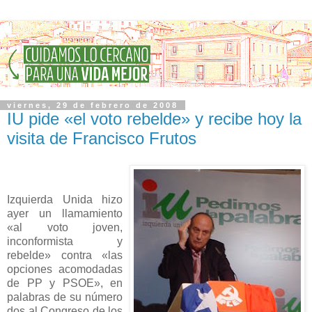
viernes, 29 de febrero de 2008
IU pide «el voto rebelde» y recibe hoy la
visita de Francisco Frutos
Izquierda Unida hizo
ayer un llamamiento
«al voto joven,
inconformista y
rebelde» contra «las
opciones acomodadas
de PP y PSOE», en
palabras de su número
dos al Congreso de los