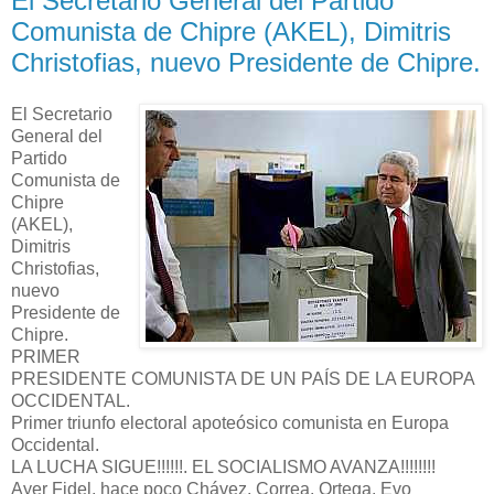
El Secretario General del Partido
Comunista de Chipre (AKEL), Dimitris
Christofias, nuevo Presidente de Chipre.
El Secretario
General del
Partido
Comunista de
Chipre
(AKEL),
Dimitris
Christofias,
nuevo
Presidente de
Chipre.
PRIMER
PRESIDENTE COMUNISTA DE UN PAÍS DE LA EUROPA
OCCIDENTAL.
Primer triunfo electoral apoteósico comunista en Europa
Occidental.
LA LUCHA SIGUE!!!!!!. EL SOCIALISMO AVANZA!!!!!!!!
Ayer Fidel, hace poco Chávez, Correa, Ortega, Evo