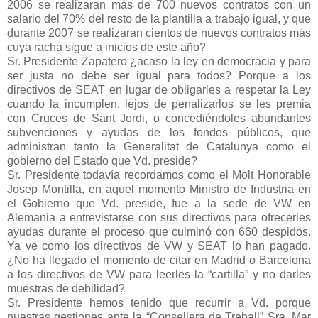
2006 se realizaran más de 700 nuevos contratos con un
salario del 70% del resto de la plantilla a trabajo igual, y que
durante 2007 se realizaran cientos de nuevos contratos más
cuya racha sigue a inicios de este año?
Sr. Presidente Zapatero ¿acaso la ley en democracia y para
ser justa no debe ser igual para todos? Porque a los
directivos de SEAT en lugar de obligarles a respetar la Ley
cuando la incumplen, lejos de penalizarlos se les premia
con Cruces de Sant Jordi, o concediéndoles abundantes
subvenciones y ayudas de los fondos públicos, que
administran tanto la Generalitat de Catalunya como el
gobierno del Estado que Vd. preside?
Sr. Presidente todavía recordamos como el Molt Honorable
Josep Montilla, en aquel momento Ministro de Industria en
el Gobierno que Vd. preside, fue a la sede de VW en
Alemania a entrevistarse con sus directivos para ofrecerles
ayudas durante el proceso que culminó con 660 despidos.
Ya ve como los directivos de VW y SEAT lo han pagado.
¿No ha llegado el momento de citar en Madrid o Barcelona
a los directivos de VW para leerles la “cartilla” y no darles
muestras de debilidad?
Sr. Presidente hemos tenido que recurrir a Vd. porque
nuestras gestiones ante la “Consellera de Treball” Sra. Mar