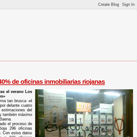
40% de oficinas inmobiliarias riojanas
ras el verano Los
es»
rma tan brusca -el
por delante cuatro
s estimaciones del
a y también máximo
 Baena.
ado el proceso de
oja 296 oficinas
o. Con estos datos