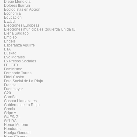
Diego Mendiola
Dolores Ibárruri
Ecologistas en Acción
Economia
Educación
EE.UU.
Elecciones Europeas
Elecciones municipales Izquierda Unida IU
Elena Salgado
Empleo
Engels
Esperanza Aguirre
ETA
Euskadi
Evo Morales
Ex Presos Sociales
FELGTB
Feminismo
Fernando Torres
Fidel Castro
Foro Social de La Rioja
Francia
Fuenmayor
G20
Garoña
Gaspar Llamazares
Gobierno de La Rioja
Grecia
Gripe A
GUE/NGL
GYLDA
Henar Moreno
Honduras
Huelga General
Hugo Chávez