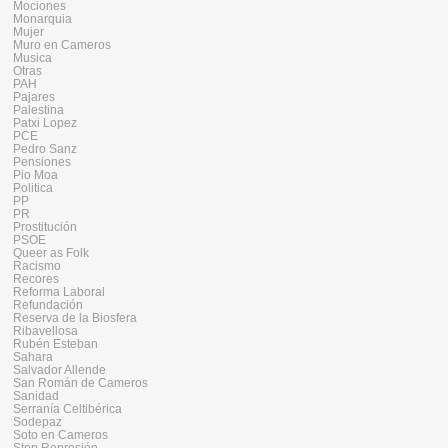
Mociones
Monarquia
Mujer
Muro en Cameros
Musica
Otras
PAH
Pajares
Palestina
Patxi Lopez
PCE
Pedro Sanz
Pensiones
Pio Moa
Politica
PP
PR
Prostitución
PSOE
Queer as Folk
Racismo
Recores
Reforma Laboral
Refundación
Reserva de la Biosfera
Ribavellosa
Rubén Esteban
Sahara
Salvador Allende
San Román de Cameros
Sanidad
Serranía Celtibérica
Sodepaz
Soto en Cameros
Stop Represión