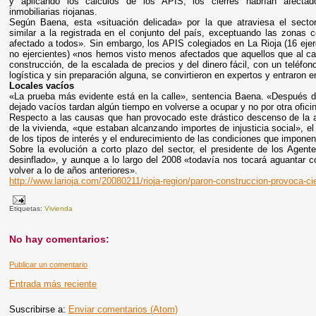
y aplicando los cálculos de los APIS, los cierres habrían afectad
inmobiliarias riojanas.
Según Baena, esta «situación delicada» por la que atraviesa el sector
similar a la registrada en el conjunto del país, exceptuando las zonas 
afectado a todos». Sin embargo, los APIS colegiados en La Rioja (16 ejer
no ejercientes) «nos hemos visto menos afectados que aquellos que al ca
construcción, de la escalada de precios y del dinero fácil, con un teléfo
logística y sin preparación alguna, se convirtieron en expertos y entraron 
Locales vacíos
«La prueba más evidente está en la calle», sentencia Baena. «Después de
dejado vacíos tardan algún tiempo en volverse a ocupar y no por otra ofici
Respecto a las causas que han provocado este drástico descenso de la ac
de la vivienda, «que estaban alcanzando importes de injusticia social», 
de los tipos de interés y el endurecimiento de las condiciones que imponen
Sobre la evolución a corto plazo del sector, el presidente de los Agent
desinflado», y aunque a lo largo del 2008 «todavía nos tocará aguantar co
volver a lo de años anteriores».
http://www.larioja.com/20080211/rioja-region/paron-construccion-provoca-c
Etiquetas:
Vivienda
No hay comentarios:
Publicar un comentario
Entrada más reciente
Suscribirse a:
Enviar comentarios (Atom)