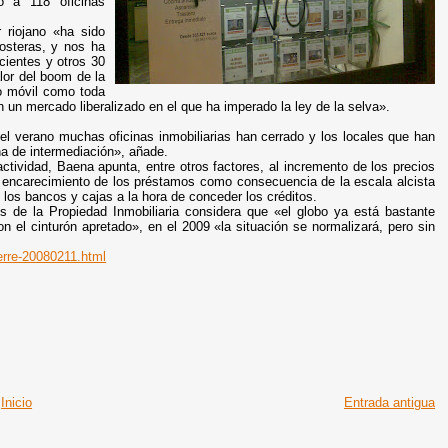
o a 118 oficinas
 riojano «ha sido
costeras, y nos ha
cientes y otros 30
lor del boom de la
no móvil como toda
en un mercado liberalizado en el que ha imperado la ley de la selva».
l verano muchas oficinas inmobiliarias han cerrado y los locales que han
na de intermediación», añade.
tividad, Baena apunta, entre otros factores, al incremento de los precios
el encarecimiento de los préstamos como consecuencia de la escala alcista
 los bancos y cajas a la hora de conceder los créditos.
es de la Propiedad Inmobiliaria considera que «el globo ya está bastante
n el cinturón apretado», en el 2009 «la situación se normalizará, pero sin
ierre-20080211.html
Inicio
Entrada antigua