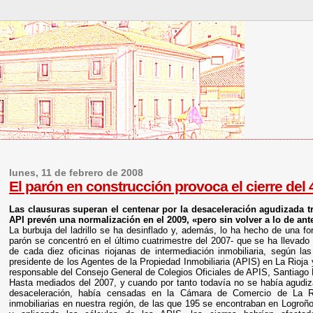
lunes, 11 de febrero de 2008
El parón en construcción provoca el cierre del 
Las clausuras superan el centenar por la desaceleración agudizada t
API prevén una normalización en el 2009, «pero sin volver a lo de ant
La burbuja del ladrillo se ha desinflado y, además, lo ha hecho de una fo
parón se concentró en el último cuatrimestre del 2007- que se ha llevado 
de cada diez oficinas riojanas de intermediación inmobiliaria, según la
presidente de los Agentes de la Propiedad Inmobiliaria (APIS) en La Rioj
responsable del Consejo General de Colegios Oficiales de APIS, Santiago
Hasta mediados del 2007, y cuando por tanto todavía no se había agudiz
desaceleración, había censadas en la Cámara de Comercio de La Ri
inmobiliarias en nuestra región, de las que 195 se encontraban en Logroñ