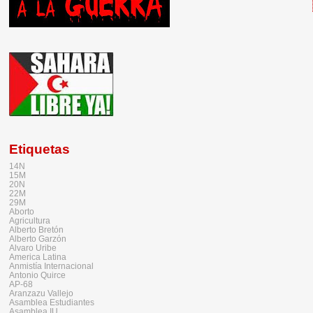
Etiquetas
14N
15M
20N
22M
29M
Aborto
Agricultura
Alberto Bretón
Alberto Garzón
Alvaro Uribe
America Latina
Anmistía Internacional
Antonio Quirce
AP-68
Aranzazu Vallejo
Asamblea Estudiantes
Asamblea IU