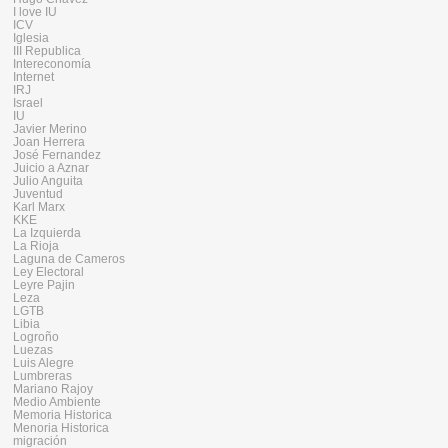
I love IU
ICV
Iglesia
III Republica
Intereconomía
Internet
IRJ
Israel
IU
Javier Merino
Joan Herrera
José Fernandez
Juicio a Aznar
Julio Anguita
Juventud
Karl Marx
KKE
La Izquierda
La Rioja
Laguna de Cameros
Ley Electoral
Leyre Pajin
Leza
LGTB
Libia
Logroño
Luezas
Luis Alegre
Lumbreras
Mariano Rajoy
Medio Ambiente
Memoria Historica
Menoria Historica
migración