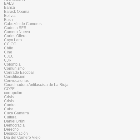
BALS
Banca
Barack Obama
Bolivia
Bush
Cabezón de Cameros
Cadena SER
Camero Nuevo
Carlos Ollero
Cayo Lara
CC.OO
Chile
Cine
CJLC
CJR
Colombia
Comunismo
Conrado Escobar
Constitución
Convocatorias
Coordinadora Antifascista de La Rioja
COPE
corrupción
Crisis
Crisis.
Cuatro
Cuba
Cuca Gamarra
Cultura
Daniel Brühl
Democracia
Derecho
Despoblación
Día del Camero Viejo