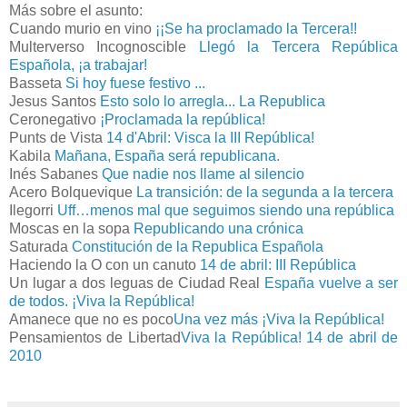
Más sobre el asunto:
Cuando murio en vino
¡¡Se ha proclamado la Tercera!!
Multerverso Incognoscible
Llegó la Tercera República
Española, ¡a trabajar!
Basseta
Si hoy fuese festivo ...
Jesus Santos
Esto solo lo arregla... La Republica
Ceronegativo
¡Proclamada la república!
Punts de Vista
14 d'Abril: Visca la III República!
Kabila
Mañana, España será republicana.
Inés Sabanes
Que nadie nos llame al silencio
Acero Bolquevique
La transición: de la segunda a la tercera
Ilegorri
Uff…menos mal que seguimos siendo una república
Moscas en la sopa
Republicando una crónica
Saturada
Constitución de la Republica Española
Haciendo la O con un canuto
14 de abril: III República
Un lugar a dos leguas de Ciudad Real
España vuelve a ser
de todos. ¡Viva la República!
Amanece que no es poco
Una vez más ¡Viva la República!
Pensamientos de Libertad
Viva la República! 14 de abril de
2010