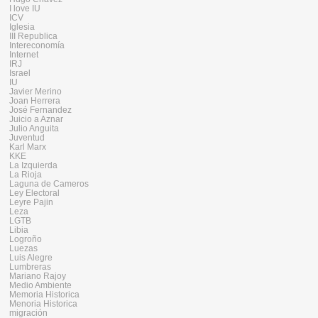
I love IU
ICV
Iglesia
III Republica
Intereconomía
Internet
IRJ
Israel
IU
Javier Merino
Joan Herrera
José Fernandez
Juicio a Aznar
Julio Anguita
Juventud
Karl Marx
KKE
La Izquierda
La Rioja
Laguna de Cameros
Ley Electoral
Leyre Pajin
Leza
LGTB
Libia
Logroño
Luezas
Luis Alegre
Lumbreras
Mariano Rajoy
Medio Ambiente
Memoria Historica
Menoria Historica
migración