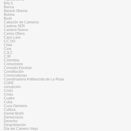
BALS
Banca
Barack Obama
Bolivia
Bush
Cabezón de Cameros
Cadena SER
Camero Nuevo
Carlos Ollero
Cayo Lara
CC.OO
Chile
Cine
CJLC
CJR
Colombia
Comunismo
Conrado Escobar
Constitución
Convocatorias
Coordinadora Antifascista de La Rioja
COPE
corrupción
Crisis
Crisis.
Cuatro
Cuba
Cuca Gamarra
Cultura
Daniel Brühl
Democracia
Derecho
Despoblación
Día del Camero Viejo