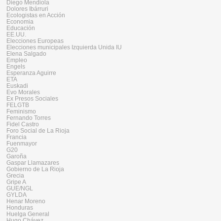
Diego Mendiola
Dolores Ibárruri
Ecologistas en Acción
Economia
Educación
EE.UU.
Elecciones Europeas
Elecciones municipales Izquierda Unida IU
Elena Salgado
Empleo
Engels
Esperanza Aguirre
ETA
Euskadi
Evo Morales
Ex Presos Sociales
FELGTB
Feminismo
Fernando Torres
Fidel Castro
Foro Social de La Rioja
Francia
Fuenmayor
G20
Garoña
Gaspar Llamazares
Gobierno de La Rioja
Grecia
Gripe A
GUE/NGL
GYLDA
Henar Moreno
Honduras
Huelga General
Hugo Chávez