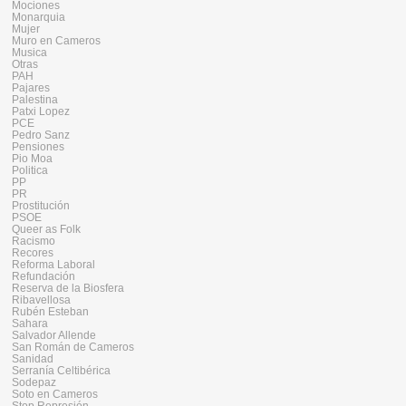
Mociones
Monarquia
Mujer
Muro en Cameros
Musica
Otras
PAH
Pajares
Palestina
Patxi Lopez
PCE
Pedro Sanz
Pensiones
Pio Moa
Politica
PP
PR
Prostitución
PSOE
Queer as Folk
Racismo
Recores
Reforma Laboral
Refundación
Reserva de la Biosfera
Ribavellosa
Rubén Esteban
Sahara
Salvador Allende
San Román de Cameros
Sanidad
Serranía Celtibérica
Sodepaz
Soto en Cameros
Stop Represión