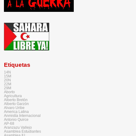
Etiquetas
14N
15M
20N
22M
29M
Aborto
Agricultura
Alberto Bretón
Alberto Garzón
Alvaro Uribe
America Latina
Anmistía Internacional
Antonio Quirce
AP-68
Aranzazu Vallejo
Asamblea Estudiantes
Asamblea IU