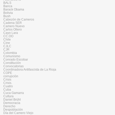
BALS
Banca
Barack Obama
Bolivia
Bush
Cabezón de Cameros
Cadena SER
Camero Nuevo
Carlos Ollero
Cayo Lara
CC.OO
Chile
Cine
CJLC
CJR
Colombia
Comunismo
Conrado Escobar
Constitución
Convocatorias
Coordinadora Antifascista de La Rioja
COPE
corrupción
Crisis
Crisis.
Cuatro
Cuba
Cuca Gamarra
Cultura
Daniel Brühl
Democracia
Derecho
Despoblación
Día del Camero Viejo