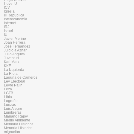
I love IU
ICV
Iglesia
III Republica
Intereconomía
Internet
IRJ
Israel
IU
Javier Merino
Joan Herrera
José Fernandez
Juicio a Aznar
Julio Anguita
Juventud
Karl Marx
KKE
La Izquierda
La Rioja
Laguna de Cameros
Ley Electoral
Leyre Pajin
Leza
LGTB
Libia
Logroño
Luezas
Luis Alegre
Lumbreras
Mariano Rajoy
Medio Ambiente
Memoria Historica
Menoria Historica
migración