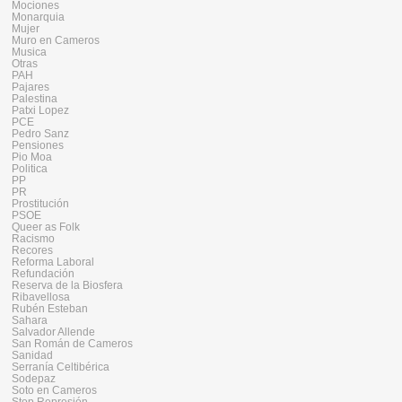
Mociones
Monarquia
Mujer
Muro en Cameros
Musica
Otras
PAH
Pajares
Palestina
Patxi Lopez
PCE
Pedro Sanz
Pensiones
Pio Moa
Politica
PP
PR
Prostitución
PSOE
Queer as Folk
Racismo
Recores
Reforma Laboral
Refundación
Reserva de la Biosfera
Ribavellosa
Rubén Esteban
Sahara
Salvador Allende
San Román de Cameros
Sanidad
Serranía Celtibérica
Sodepaz
Soto en Cameros
Stop Represión