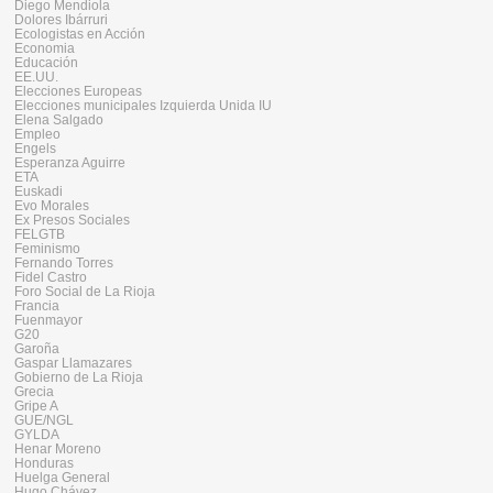
Diego Mendiola
Dolores Ibárruri
Ecologistas en Acción
Economia
Educación
EE.UU.
Elecciones Europeas
Elecciones municipales Izquierda Unida IU
Elena Salgado
Empleo
Engels
Esperanza Aguirre
ETA
Euskadi
Evo Morales
Ex Presos Sociales
FELGTB
Feminismo
Fernando Torres
Fidel Castro
Foro Social de La Rioja
Francia
Fuenmayor
G20
Garoña
Gaspar Llamazares
Gobierno de La Rioja
Grecia
Gripe A
GUE/NGL
GYLDA
Henar Moreno
Honduras
Huelga General
Hugo Chávez