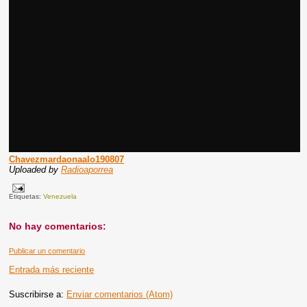
Chavezmardaonaalo190807
Uploaded by
Radioaporrea
Etiquetas:
Venezuela
No hay comentarios:
Publicar un comentario
Entrada más reciente
Suscribirse a:
Enviar comentarios (Atom)