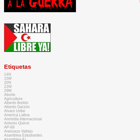
Etiquetas
14N
15M
20N
22M
29M
Aborto
Agricultura
Alberto Bretón
Alberto Garzón
Alvaro Uribe
America Latina
Anmistía Internacional
Antonio Quirce
AP-68
Aranzazu Vallejo
Asamblea Estudiantes
Asamblea IU