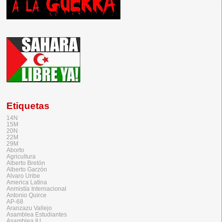
Etiquetas
14N
15M
20N
22M
29M
Aborto
Agricultura
Alberto Bretón
Alberto Garzón
Alvaro Uribe
America Latina
Anmistía Internacional
Antonio Quirce
AP-68
Aranzazu Vallejo
Asamblea Estudiantes
Asamblea IU