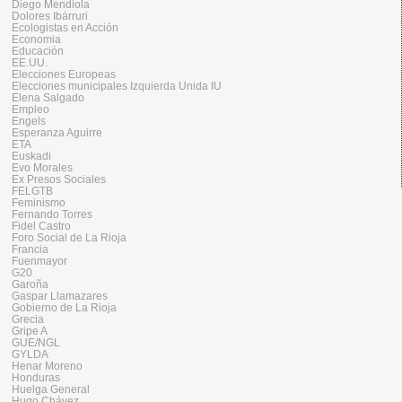
Diego Mendiola
Dolores Ibárruri
Ecologistas en Acción
Economia
Educación
EE.UU.
Elecciones Europeas
Elecciones municipales Izquierda Unida IU
Elena Salgado
Empleo
Engels
Esperanza Aguirre
ETA
Euskadi
Evo Morales
Ex Presos Sociales
FELGTB
Feminismo
Fernando Torres
Fidel Castro
Foro Social de La Rioja
Francia
Fuenmayor
G20
Garoña
Gaspar Llamazares
Gobierno de La Rioja
Grecia
Gripe A
GUE/NGL
GYLDA
Henar Moreno
Honduras
Huelga General
Hugo Chávez