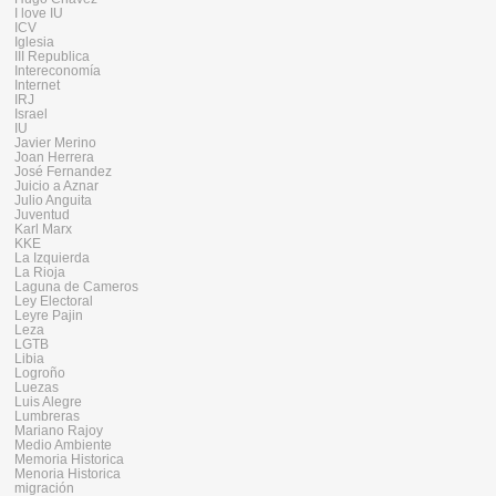
I love IU
ICV
Iglesia
III Republica
Intereconomía
Internet
IRJ
Israel
IU
Javier Merino
Joan Herrera
José Fernandez
Juicio a Aznar
Julio Anguita
Juventud
Karl Marx
KKE
La Izquierda
La Rioja
Laguna de Cameros
Ley Electoral
Leyre Pajin
Leza
LGTB
Libia
Logroño
Luezas
Luis Alegre
Lumbreras
Mariano Rajoy
Medio Ambiente
Memoria Historica
Menoria Historica
migración