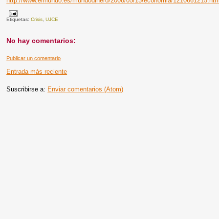
http://www.elmundo.es/mundodinero/2008/05/13/economia/1210661215.htm
Etiquetas:
Crisis
,
UJCE
No hay comentarios:
Publicar un comentario
Entrada más reciente
Suscribirse a:
Enviar comentarios (Atom)