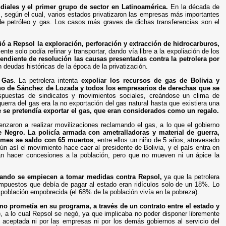
iales y el primer grupo de sector en Latinoamérica.
En la década de
, según el cual, varios estados privatizaron las empresas más importantes
de petróleo y gas. Los casos más graves de dichas transferencias son el
ó a Repsol la exploración, perforación y extracción de hidrocarburos,
nte solo podía refinar y transportar, dando vía libre a la expoliación de los
 pendiente de resolución las causas presentadas contra la petrolera por
 deudas históricas de la época de la privatización.
 Gas
. La petrolera intenta
expoliar los recursos de gas de Bolivia y
rno de Sánchez de Lozada y todos los empresarios de derechas que se
puestas de sindicatos y movimientos sociales, creándose un clima de
guerra del gas era la no exportación del gas natural hasta que existiera una
 se pretendía exportar el gas, que eran considerados como un regalo.
nzaron a realizar movilizaciones reclamando el gas, a lo que el gobierno
e Negro. La policía armada con ametralladoras y material de guerra,
l mes se saldo con 65 muertos
, entre ellos un niño de 5 años, atravesado
ún así el movimiento hace caer al presidente de Bolivia, y el país entra en
ntan hacer concesiones a la población, pero que no mueven ni un ápice la
cuando se empiecen a tomar medidas contra Repsol,
ya que la petrolera
 impuestos que debía de pagar al estado eran ridículos solo de un 18%. Lo
 población empobrecida (el 68% de la población vivía en la pobreza).
mo prometía en su programa, a través de un contrato entre el estado y
), a lo cual Repsol se negó, ya que implicaba no poder disponer libremente
 aceptada ni por las empresas ni por los demás gobiernos al servicio del