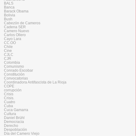
BALS
Banca
Barack Obama
Bolivia
Bush
Cabezón de Cameros
Cadena SER
Camero Nuevo
Carlos Ollero
Cayo Lara
CC.OO
Chile
Cine
CJLC
CJR
Colombia
Comunismo
Conrado Escobar
Constitución
Convocatorias
Coordinadora Antifascista de La Rioja
COPE
corrupción
Crisis
Crisis.
Cuatro
Cuba
Cuca Gamarra
Cultura
Daniel Brühl
Democracia
Derecho
Despoblación
Día del Camero Viejo