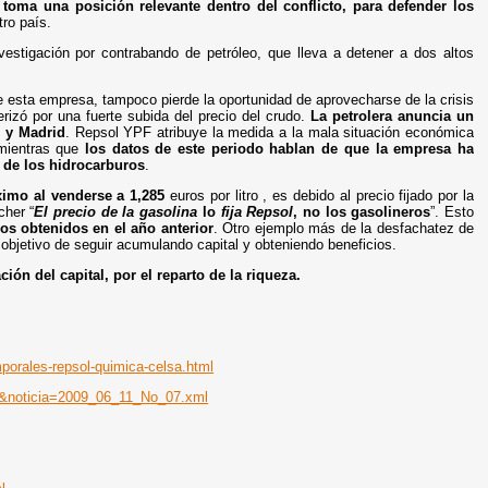
toma una posición relevante dentro del conflicto, para defender los
ro país.
vestigación por contrabando de petróleo, que lleva a detener a dos altos
 esta empresa, tampoco pierde la oportunidad de aprovecharse de la crisis
rizó por una fuerte subida del precio del crudo.
La petrolera anuncia un
) y Madrid
. Repsol YPF atribuye la medida a la mala situación económica
 mientras que
los datos de este periodo hablan de que la empresa ha
 de los hidrocarburos
.
ximo al venderse a 1,285
euros por litro , es debido al precio fijado por la
cher “
El precio de la gasolina
lo
fija Repsol
, no los gasolineros
”. Esto
ios obtenidos en el año anterior
. Otro ejemplo más de la desfachatez de
objetivo de seguir acumulando capital y obteniendo beneficios.
n del capital, por el reparto de la riqueza.
porales-repsol-quimica-celsa.html
11&noticia=2009_06_11_No_07.xml