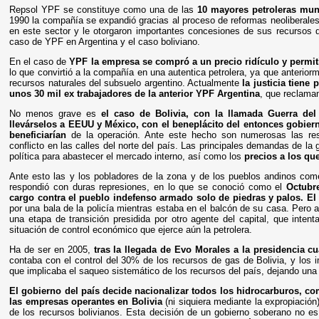
Repsol YPF se constituye como una de las
10 mayores petroleras mund
1990 la compañía se expandió gracias al proceso de reformas neoliberales
en este sector y le otorgaron importantes concesiones de sus recursos 
caso de YPF en Argentina y el caso boliviano.
En el caso de
YPF la empresa se compró a un precio ridículo y permiti
lo que convirtió a la compañía en una autentica petrolera, ya que anteriorme
recursos naturales del subsuelo argentino. Actualmente
la justicia tiene
unos 30 mil ex trabajadores de la anterior YPF Argentina
, que reclaman
No menos grave es
el caso de Bolivia, con la llamada Guerra del
llevárselos a EEUU y México, con el beneplácito del entonces gobie
beneficiarían
de la operación. Ante este hecho son numerosas las res
conflicto en las calles del norte del país. Las principales demandas de la 
política para abastecer el mercado interno, así como los
precios a los que
Ante esto las y los pobladores de la zona y de los pueblos andinos come
respondió con duras represiones, en lo que se conoció como el
Octubr
cargo contra el pueblo indefenso armado solo de piedras y palos. E
por una bala de la policía mientras estaba en el balcón de su casa. Pero a
una etapa de transición presidida por otro agente del capital, que inte
situación de control económico que ejerce aún la petrolera.
Ha de ser en 2005,
tras la llegada de Evo Morales a la presidencia 
contaba con el control del 30% de los recursos de gas de Bolivia, y los
que implicaba el saqueo sistemático de los recursos del país, dejando una
El gobierno del país decide nacionalizar todos los hidrocarburos, co
las empresas operantes en Bolivia
(ni siquiera mediante la expropiación
de los recursos bolivianos. Esta decisión de un gobierno soberano no es