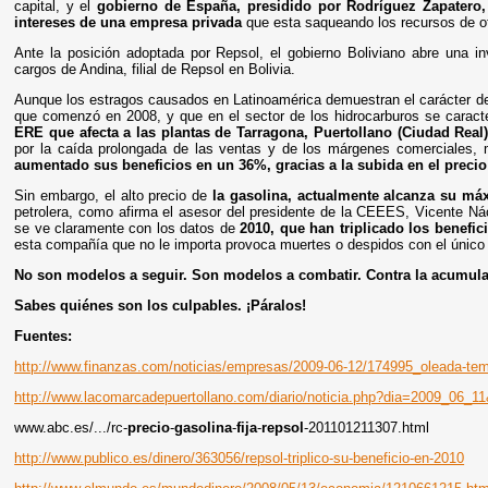
capital, y el
gobierno de España, presidido por Rodríguez Zapatero, 
intereses de una empresa privada
que esta saqueando los recursos de ot
Ante la posición adoptada por Repsol, el gobierno Boliviano abre una in
cargos de Andina, filial de Repsol en Bolivia.
Aunque los estragos causados en Latinoamérica demuestran el carácter de
que comenzó en 2008, y que en el sector de los hidrocarburos se caracte
ERE que afecta a las plantas de Tarragona, Puertollano (Ciudad Real
por la caída prolongada de las ventas y de los márgenes comerciales,
aumentado sus beneficios en un 36%, gracias a la subida en el precio
Sin embargo, el alto precio de
la gasolina, actualmente alcanza su má
petrolera, como afirma el asesor del presidente de la CEEES, Vicente Ná
se ve claramente con los datos de
2010, que han triplicado los benefic
esta compañía que no le importa provoca muertes o despidos con el único 
No son modelos a seguir. Son modelos a combatir. Contra la acumulació
Sabes quiénes son los culpables. ¡Páralos!
Fuentes:
http://www.finanzas.com/noticias/empresas/2009-06-12/174995_oleada-tem
http://www.lacomarcadepuertollano.com/diario/noticia.php?dia=2009_06_
www.abc.es/.../rc-
precio
-
gasolina
-
fija
-
repsol
-201101211307.html
http://www.publico.es/dinero/363056/repsol-triplico-su-beneficio-en-2010