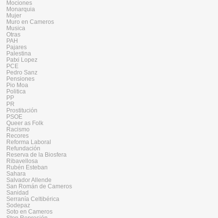
Mociones
Monarquia
Mujer
Muro en Cameros
Musica
Otras
PAH
Pajares
Palestina
Patxi Lopez
PCE
Pedro Sanz
Pensiones
Pio Moa
Politica
PP
PR
Prostitución
PSOE
Queer as Folk
Racismo
Recores
Reforma Laboral
Refundación
Reserva de la Biosfera
Ribavellosa
Rubén Esteban
Sahara
Salvador Allende
San Román de Cameros
Sanidad
Serranía Celtibérica
Sodepaz
Soto en Cameros
Stop Represión