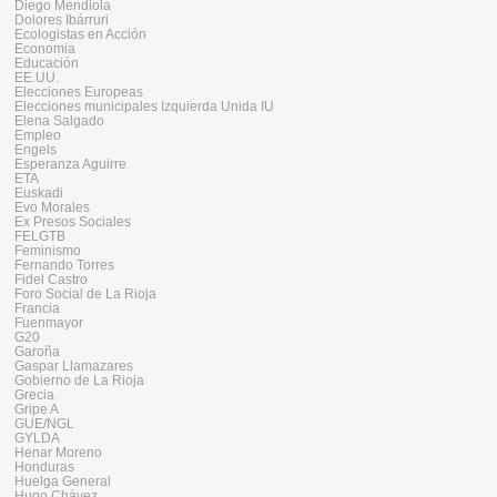
Diego Mendiola
Dolores Ibárruri
Ecologistas en Acción
Economia
Educación
EE.UU.
Elecciones Europeas
Elecciones municipales Izquierda Unida IU
Elena Salgado
Empleo
Engels
Esperanza Aguirre
ETA
Euskadi
Evo Morales
Ex Presos Sociales
FELGTB
Feminismo
Fernando Torres
Fidel Castro
Foro Social de La Rioja
Francia
Fuenmayor
G20
Garoña
Gaspar Llamazares
Gobierno de La Rioja
Grecia
Gripe A
GUE/NGL
GYLDA
Henar Moreno
Honduras
Huelga General
Hugo Chávez