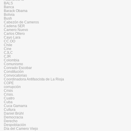
BALS
Banca
Barack Obama
Bolivia
Bush
Cabezón de Cameros
Cadena SER
Camero Nuevo
Carlos Ollero
Cayo Lara
CC.OO
Chile
Cine
CJLC
CJR
Colombia
Comunismo
Conrado Escobar
Constitución
Convocatorias
Coordinadora Antifascista de La Rioja
COPE
corrupción
Crisis
Crisis.
Cuatro
Cuba
Cuca Gamarra
Cultura
Daniel Brühl
Democracia
Derecho
Despoblación
Día del Camero Viejo