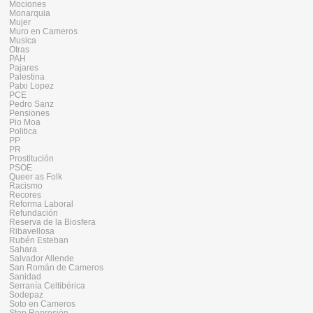
Mociones
Monarquia
Mujer
Muro en Cameros
Musica
Otras
PAH
Pajares
Palestina
Patxi Lopez
PCE
Pedro Sanz
Pensiones
Pio Moa
Politica
PP
PR
Prostitución
PSOE
Queer as Folk
Racismo
Recores
Reforma Laboral
Refundación
Reserva de la Biosfera
Ribavellosa
Rubén Esteban
Sahara
Salvador Allende
San Román de Cameros
Sanidad
Serranía Celtibérica
Sodepaz
Soto en Cameros
Stop Represión