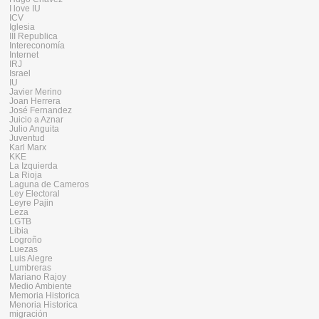
I love IU
ICV
Iglesia
III Republica
Intereconomía
Internet
IRJ
Israel
IU
Javier Merino
Joan Herrera
José Fernandez
Juicio a Aznar
Julio Anguita
Juventud
Karl Marx
KKE
La Izquierda
La Rioja
Laguna de Cameros
Ley Electoral
Leyre Pajin
Leza
LGTB
Libia
Logroño
Luezas
Luis Alegre
Lumbreras
Mariano Rajoy
Medio Ambiente
Memoria Historica
Menoria Historica
migración