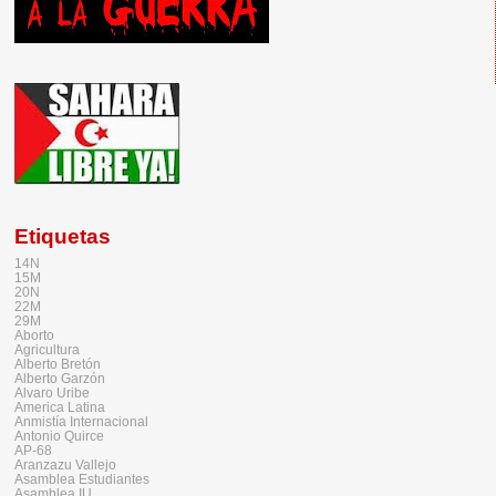
Etiquetas
14N
15M
20N
22M
29M
Aborto
Agricultura
Alberto Bretón
Alberto Garzón
Alvaro Uribe
America Latina
Anmistía Internacional
Antonio Quirce
AP-68
Aranzazu Vallejo
Asamblea Estudiantes
Asamblea IU