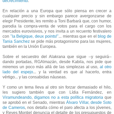
decrecimiento
.
En relación a una Europa que sólo piensa en crecer a
cualquier precio y sin embargo parece avergonzarse de
elegir Presidente, les remito a Toni Barbarà que, con humor,
parodia la compra-venta de votos para el cargo con los
mercados eurovisivos, y nos invita a un recuento festivalero
con
"la Belgique, deux points!"
... mientras que en el
blog de
Tania Sanchez
se pide más protagonismo para las mujeres,
también en la Unión Europea.
Sobre el secuestro del Alakrana que sigue --y seguirá--
dando portadas, RGAlmazán, desde Kabila, nos pide que
miremos un poco más allá de las simplezas al uso,
al otro
lado del espejo
... y la verdad es que al hacerlo, entra
vértigo... y las consabidas náuseas.
Y como un tema lleva al otro sin forzar demasiado el hilo,
les sugiero también que con Lídia Fernández, en
Viramundeando, digamos no a esta política migratoria
que
se aprobó en el Senado, mientras
Álvaro Villar, desde Soto
de Cameros
, nos detalla cómo el paro afecta a los jóvenes,
y Reyes Montiel denuncia el detalle de los presupuestos de