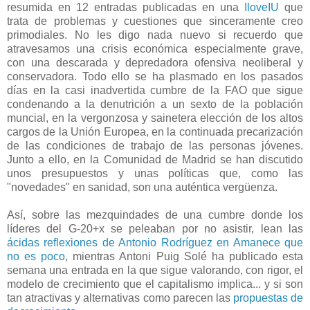
resumida en 12 entradas publicadas en una
IloveIU
que
trata de problemas y cuestiones que sinceramente creo
primodiales. No les digo nada nuevo si recuerdo que
atravesamos una crisis económica especialmente grave,
con una descarada y depredadora ofensiva neoliberal y
conservadora. Todo ello se ha plasmado en los pasados
días en la casi inadvertida cumbre de la FAO que sigue
condenando a la denutrición a un sexto de la población
muncial, en la vergonzosa y sainetera elección de los altos
cargos de la Unión Europea, en la continuada precarización
de las condiciones de trabajo de las personas jóvenes.
Junto a ello, en la Comunidad de Madrid se han discutido
unos presupuestos y unas políticas que, como las
"novedades" en sanidad, son una auténtica vergüenza.
Así, sobre las mezquindades de una cumbre donde los
líderes del G-20+x se peleaban por no asistir, lean las
ácidas reflexiones de Antonio Rodríguez en Amanece que
no es poco
, mientras Antoni Puig Solé ha publicado esta
semana una entrada en la que sigue valorando, con rigor, el
modelo de crecimiento que el capitalismo implica... y si son
tan atractivas y alternativas como parecen las
propuestas de