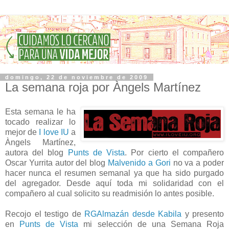
domingo, 22 de noviembre de 2009
La semana roja por Àngels Martínez
Esta semana le ha
tocado realizar lo
mejor de
I love IU
a
Àngels Martínez,
autora del blog
Punts de Vista
. Por cierto el compañero
Oscar Yurrita autor del blog
Malvenido a Gori
no va a poder
hacer nunca el resumen semanal ya que ha sido purgado
del agregador. Desde aquí toda mi solidaridad con el
compañero al cual solicito su readmisión lo antes posible.
Recojo el testigo de
RGAlmazán desde Kabila
y presento
en
Punts de Vista
mi selección de una Semana Roja