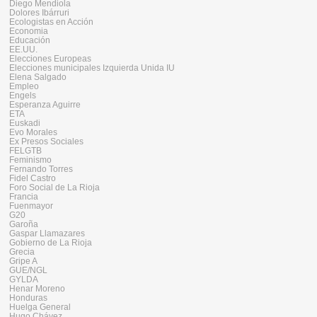
Diego Mendiola
Dolores Ibárruri
Ecologistas en Acción
Economia
Educación
EE.UU.
Elecciones Europeas
Elecciones municipales Izquierda Unida IU
Elena Salgado
Empleo
Engels
Esperanza Aguirre
ETA
Euskadi
Evo Morales
Ex Presos Sociales
FELGTB
Feminismo
Fernando Torres
Fidel Castro
Foro Social de La Rioja
Francia
Fuenmayor
G20
Garoña
Gaspar Llamazares
Gobierno de La Rioja
Grecia
Gripe A
GUE/NGL
GYLDA
Henar Moreno
Honduras
Huelga General
Hugo Chávez