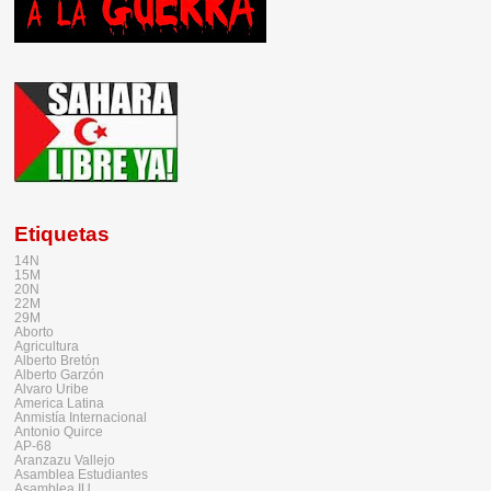
Etiquetas
14N
15M
20N
22M
29M
Aborto
Agricultura
Alberto Bretón
Alberto Garzón
Alvaro Uribe
America Latina
Anmistía Internacional
Antonio Quirce
AP-68
Aranzazu Vallejo
Asamblea Estudiantes
Asamblea IU