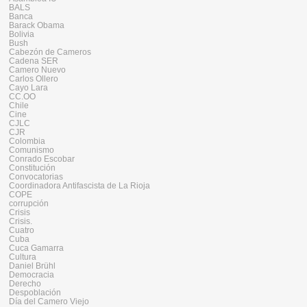
BALS
Banca
Barack Obama
Bolivia
Bush
Cabezón de Cameros
Cadena SER
Camero Nuevo
Carlos Ollero
Cayo Lara
CC.OO
Chile
Cine
CJLC
CJR
Colombia
Comunismo
Conrado Escobar
Constitución
Convocatorias
Coordinadora Antifascista de La Rioja
COPE
corrupción
Crisis
Crisis.
Cuatro
Cuba
Cuca Gamarra
Cultura
Daniel Brühl
Democracia
Derecho
Despoblación
Día del Camero Viejo