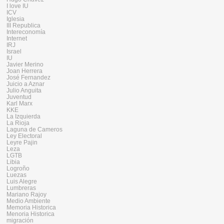
I love IU
ICV
Iglesia
III Republica
Intereconomía
Internet
IRJ
Israel
IU
Javier Merino
Joan Herrera
José Fernandez
Juicio a Aznar
Julio Anguita
Juventud
Karl Marx
KKE
La Izquierda
La Rioja
Laguna de Cameros
Ley Electoral
Leyre Pajin
Leza
LGTB
Libia
Logroño
Luezas
Luis Alegre
Lumbreras
Mariano Rajoy
Medio Ambiente
Memoria Historica
Menoria Historica
migración