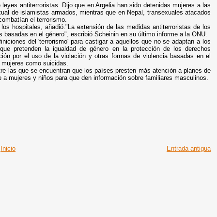
eyes antiterroristas. Dijo que en Argelia han sido detenidas mujeres a las
xual de islamistas armados, mientras que en Nepal, transexuales atacados
combatían el terrorismo.
 los hospitales, añadió."La extensión de las medidas antiterroristas de los
 basadas en el género", escribió Scheinin en su último informe a la ONU.
niciones del 'terrorismo' para castigar a aquellos que no se adaptan a los
 que pretenden la igualdad de género en la protección de los derechos
ción por el uso de la violación y otras formas de violencia basadas en el
de mujeres como suicidas.
re las que se encuentran que los países presten más atención a planes de
te a mujeres y niños para que den información sobre familiares masculinos.
Inicio
Entrada antigua