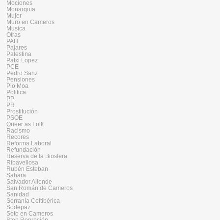
Mociones
Monarquia
Mujer
Muro en Cameros
Musica
Otras
PAH
Pajares
Palestina
Patxi Lopez
PCE
Pedro Sanz
Pensiones
Pio Moa
Politica
PP
PR
Prostitución
PSOE
Queer as Folk
Racismo
Recores
Reforma Laboral
Refundación
Reserva de la Biosfera
Ribavellosa
Rubén Esteban
Sahara
Salvador Allende
San Román de Cameros
Sanidad
Serranía Celtibérica
Sodepaz
Soto en Cameros
Stop Represión