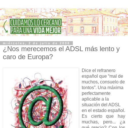
miércoles, 2 de julio de 2008
¿Nos merecemos el ADSL más lento y
caro de Europa?
Dice el refranero
español que “mal de
muchos, consuelo de
tontos”. Una máxima
perfectamente
aplicable a la
situación del ADSL
en el estado español.
Es cierto que hay
muchas, pero... ¿a
qué precio? Con los