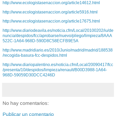
http://www.ecologistasenaccion.org/article14612.html
http://www.ecologistasenaccion.org/article5916.html
http://www.ecologistasenaccion.org/article17675.html
http://www.diariodeavila.es/noticia.cfm/Local/20100202/iu/de
nuncia/despidos/fcc/aprobarse/nuevo/pliego/limpieza/8AAA
522C-1A64-968D-590D8C58ECFB9E5A
http://www.madridiario.es/2010/Junio/madrid/madrid/188538
/recogida-basura-fcc-despidos.html
http://www.diariopalentino.es/noticia.cfm/Local/20090417/fcc
/presenta/10/despidos/limpieza/renault/B00D3988-1A64-
968D-59059D30DCC4246D
No hay comentarios:
Publicar un comentario