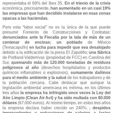
representaba el 69% del Ibex 35.
En el trienio de la crisis
económica, precisamente,
han aumentado en un casi 19%
las empresas que han decidido instalarse en esas zonas
opacas a las haciendas.
Pero esta “labor social” no es la única de la que puede
presumir Fomento de Construcciones y Contratas:
denunciados ante la Fiscalia por la tala de más de un
centenar de encinas;
un poblado
de México
(Temacapulín)
en lucha para impedir que sea desalojado
debido a la edificación de la presa El Zapotillo;
una fábrica
de Portland-Valderrivas (propiedad de FCC) en Carolina del
Sur,
quemando más de 120.000 toneladas de residuos
peligrosos al año
(desechos hospitalarios y productos
químicos inflamables o explosivos),
sumamente dañinos
para el medio ambiente y la salud
de los trabajadores y de
la población cercana. Cabe destacar que aunque la
legislación ambiental americana es mínima, en los últimos
tres años
la empresa ha infringido once veces la Ley del
Aire Limpio (Clean Air Act) y ha sido multada con 80.000
dólares
(67.000 euros). Al mismo tiempo, en estos tres años
la empresa declara haber crecido un 240%. ;
despidos
improcedentes y reducciones de salarios a las/os