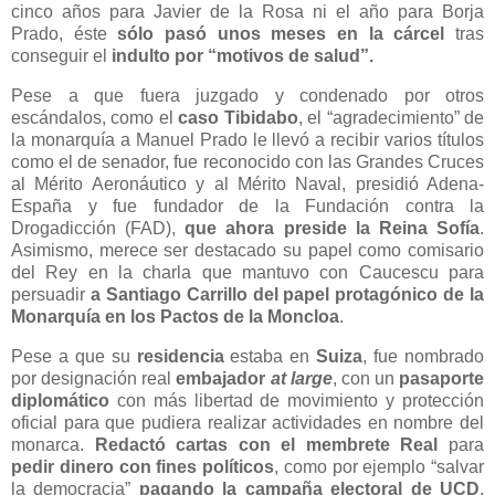
cinco años para Javier de la Rosa ni el año para Borja
Prado, éste
sólo pasó unos meses en la cárcel
tras
conseguir el
indulto por “motivos de salud”.
Pese a que fuera juzgado y condenado por otros
escándalos, como el
caso Tibidabo
, el “agradecimiento” de
la monarquía a Manuel Prado le llevó a recibir varios títulos
como el de senador, fue reconocido con las Grandes Cruces
al Mérito Aeronáutico y al Mérito Naval, presidió Adena-
España y fue fundador de la Fundación contra la
Drogadicción (FAD),
que ahora preside la Reina Sofía
.
Asimismo, merece ser destacado su papel como comisario
del Rey en la charla que mantuvo con Caucescu para
persuadir
a Santiago Carrillo del papel protagónico de la
Monarquía en los Pactos de la Moncloa
.
Pese a que su
residencia
estaba en
Suiza
, fue nombrado
por designación real
embajador
at large
, con un
pasaporte
diplomático
con más libertad de movimiento y protección
oficial para que pudiera realizar actividades en nombre del
monarca.
Redactó cartas con el membrete Real
para
pedir dinero con fines políticos
, como por ejemplo “salvar
la democracia”
pagando la campaña electoral de UCD
.