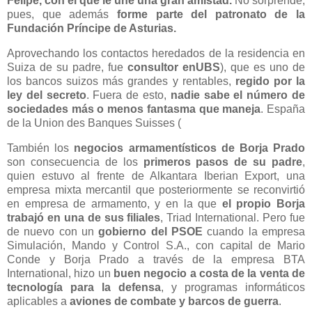
Felipe, con el que le une una gran amistad.
No sorprende,
pues, que además
forme parte del patronato de la
Fundación Príncipe de Asturias.
Aprovechando los contactos heredados de la residencia en
Suiza de su padre, fue
consultor en
UBS
), que es uno de
los bancos suizos más grandes y rentables,
regido por la
ley del secreto
. Fuera de esto,
nadie sabe el número de
sociedades más o menos fantasma que maneja
.
España
de la Union des Banques Suisses (
También los
negocios armamentísticos de Borja Prado
son consecuencia de los
primeros pasos de su padre
,
quien estuvo al frente de Alkantara Iberian Export, una
empresa mixta mercantil que posteriormente se reconvirtió
en empresa de armamento, y en la que
el propio Borja
trabajó en una de sus filiales
, Triad International. Pero fue
de nuevo con un
gobierno del PSOE
cuando la empresa
Simulación, Mando y Control S.A., con capital de Mario
Conde y Borja Prado a través de la empresa BTA
International, hizo un
buen negocio a costa de la venta de
tecnología para la defensa
, y programas informáticos
aplicables a
aviones de combate y barcos de guerra
.