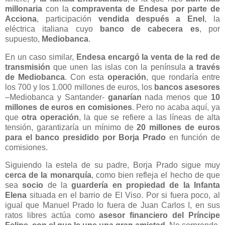
millonaria
con la
compraventa de Endesa por parte de
Acciona
, participación
vendida después a Enel
, la
eléctrica italiana cuyo
banco de cabecera es
, por
supuesto,
Mediobanca
.
En un caso similar,
Endesa encargó la venta de la red de
transmisión
que unen las islas con la península
a través
de Mediobanca
. Con esta
operación
, que rondaría entre
los 700 y los 1.000 millones de euros, los
bancos asesores
–Mediobanca y Santander-
ganarían
nada menos que
10
millones de euros en comisiones
. Pero no acaba aquí, ya
que
otra operación
, la que se refiere a las líneas de alta
tensión, garantizaría un mínimo de
20 millones de euros
para el banco presidido por Borja Prado
en función de
comisiones.
Siguiendo la estela de su padre, Borja Prado sigue muy
cerca de la monarquía
, como bien refleja el hecho de que
sea
socio
de la
guardería en propiedad de la Infanta
Elena
situada en el barrio de El Viso. Por si fuera poco, al
igual que Manuel Prado lo fuera de Juan Carlos I, en sus
ratos libres actúa como
asesor financiero del Príncipe