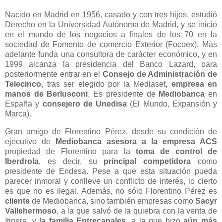
Nacido en Madrid en 1956, casado y con tres hijos, estudió
Derecho en la Universidad Autónoma de Madrid, y se inició
en el mundo de los negocios a finales de los 70 en la
sociedad de Fomento de comercio Exterior (Focoex). Más
adelante funda una consultora de carácter económico, y en
1999 alcanza la presidencia del Banco Lazard, para
posteriormente entrar en el
Consejo de Administración de
Telecinco,
tras ser elegido por la Mediaset
, empresa en
manos de Berlusconi
. Es presidente de
Mediobanca
en
España y
consejero de Unedisa
(El Mundo, Expansión y
Marca).
Gran amigo de Florentino Pérez, desde su condición de
ejecutivo de
Mediobanca
asesora a la empresa ACS
propiedad de Florentino para la
toma de control de
Iberdrola
, es decir, su
principal competidora
como
presidente de Endesa. Pese a que esta situación pueda
parecer inmoral y conlleve un conflicto de interés, lo cierto
es que no es ilegal. Además, no sólo Florentino Pérez es
cliente
de Mediobanca, sino también empresas como
Sacyr
Vallehermoso
, a la que salvó de la quiebra con la venta de
Itinere, y
la familia Entrecanales
, a la que hizo
aún más