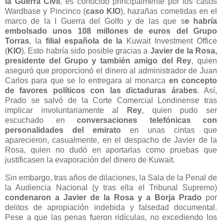
la Guerra Civil
, es conocido principalmente por los casos
Wardbase y Pincinco (
caso KIO
), hazañas cometidas en el
marco de la I Guerra del Golfo y de las que s
e habría
embolsado unos 108 millones de euros del Grupo
Torras
, la
filial española de la
Kuwait Investment Office
(
KIO
). Esto habría sido posible gracias a
Javier de la Rosa,
presidente del Grupo y también amigo del Rey
, quien
aseguró que proporcionó el dinero al administrador de Juan
Carlos para que se lo entregara al monarca
en concepto
de favores políticos con las dictaduras árabes
. Así,
Prado se salvó de la Corte Comercial Londinense tras
implicar involuntariamente al
Rey
, quien pudo ser
escuchado en
conversaciones telefónicas con
personalidades del emirato
en unas cintas que
aparecieron, casualmente, en el despacho de Javier de la
Rosa, quien no dudó en aportarlas como pruebas que
justificasen la evaporación del dinero de Kuwait.
Sin embargo, tras años de dilaciones, la Sala de la Penal de
la Audiencia Nacional (y tras ella el Tribunal Supremo)
condenaron a Javier de la Rosa y a Borja Prado
por
delitos de apropiación indebida y falsedad documental.
Pese a que las penas fueron ridículas, no excediendo los