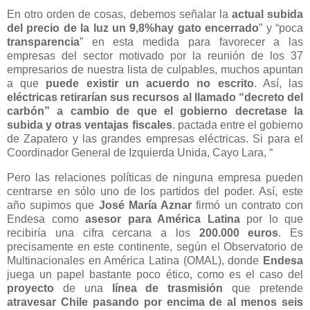
En otro orden de cosas, debemos señalar la
actual subida
del precio de la luz un 9,8%
hay gato encerrado
” y “poca
transparencia
” en esta medida para favorecer a las
empresas del sector motivado por la reunión de los 37
empresarios de nuestra lista de culpables, muchos apuntan
a que
puede existir un acuerdo no escrito
. Así, las
eléctricas retirarían sus recursos al llamado “decreto del
carbón” a cambio de que el gobierno decretase la
subida y otras ventajas fiscales
.
pactada entre el gobierno
de Zapatero y las grandes empresas eléctricas. Si para el
Coordinador General de Izquierda Unida, Cayo Lara, “
Pero las relaciones políticas de ninguna empresa pueden
centrarse en sólo uno de los partidos del poder. Así, este
año supimos que
José María Aznar
firmó un contrato con
Endesa como
asesor para América Latina
por lo que
recibiría una cifra cercana a los
200.000 euros
. Es
precisamente en este continente, según el Observatorio de
Multinacionales en América Latina (OMAL), donde
Endesa
juega un papel bastante poco ético, como es el caso del
proyecto
de una
línea de trasmisión
que pretende
atravesar Chile pasando por encima de al menos seis