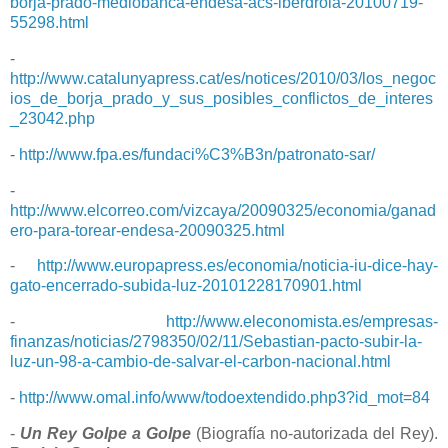
borja-prado-mediobanca-endesa-acs-iberdrola-20100719-
55298.html
-
http://www.catalunyapress.cat/es/notices/2010/03/los_negoc
ios_de_borja_prado_y_sus_posibles_conflictos_de_interes
_23042.php
-
http://www.fpa.es/fundaci%C3%B3n/patronato-sar/
-
http://www.elcorreo.com/vizcaya/20090325/economia/ganad
ero-para-torear-endesa-20090325.html
-
http://www.europapress.es/economia/noticia-iu-dice-hay-
gato-encerrado-subida-luz-20101228170901.html
-
http://www.eleconomista.es/empresas-
finanzas/noticias/2798350/02/11/Sebastian-pacto-subir-la-
luz-un-98-a-cambio-de-salvar-el-carbon-nacional.html
-
http://www.omal.info/www/todoextendido.php3?id_mot=84
-
Un Rey Golpe a Golpe
(Biografía no-autorizada del Rey).