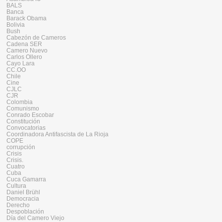
BALS
Banca
Barack Obama
Bolivia
Bush
Cabezón de Cameros
Cadena SER
Camero Nuevo
Carlos Ollero
Cayo Lara
CC.OO
Chile
Cine
CJLC
CJR
Colombia
Comunismo
Conrado Escobar
Constitución
Convocatorias
Coordinadora Antifascista de La Rioja
COPE
corrupción
Crisis
Crisis.
Cuatro
Cuba
Cuca Gamarra
Cultura
Daniel Brühl
Democracia
Derecho
Despoblación
Día del Camero Viejo