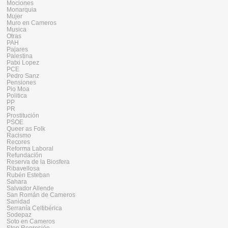
Mociones
Monarquia
Mujer
Muro en Cameros
Musica
Otras
PAH
Pajares
Palestina
Patxi Lopez
PCE
Pedro Sanz
Pensiones
Pio Moa
Politica
PP
PR
Prostitución
PSOE
Queer as Folk
Racismo
Recores
Reforma Laboral
Refundación
Reserva de la Biosfera
Ribavellosa
Rubén Esteban
Sahara
Salvador Allende
San Román de Cameros
Sanidad
Serranía Celtibérica
Sodepaz
Soto en Cameros
Stop Represión