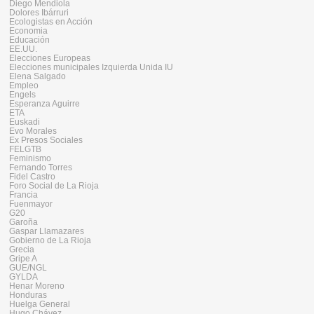
Diego Mendiola
Dolores Ibárruri
Ecologistas en Acción
Economia
Educación
EE.UU.
Elecciones Europeas
Elecciones municipales Izquierda Unida IU
Elena Salgado
Empleo
Engels
Esperanza Aguirre
ETA
Euskadi
Evo Morales
Ex Presos Sociales
FELGTB
Feminismo
Fernando Torres
Fidel Castro
Foro Social de La Rioja
Francia
Fuenmayor
G20
Garoña
Gaspar Llamazares
Gobierno de La Rioja
Grecia
Gripe A
GUE/NGL
GYLDA
Henar Moreno
Honduras
Huelga General
Hugo Chávez