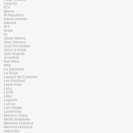
I love IU
ICV
Iglesia
III Republica
Intereconomía
Internet
IRJ
Israel
IU
Javier Merino
Joan Herrera
José Fernandez
Juicio a Aznar
Julio Anguita
Juventud
Karl Marx
KKE
La Izquierda
La Rioja
Laguna de Cameros
Ley Electoral
Leyre Pajin
Leza
LGTB
Libia
Logroño
Luezas
Luis Alegre
Lumbreras
Mariano Rajoy
Medio Ambiente
Memoria Historica
Menoria Historica
migración