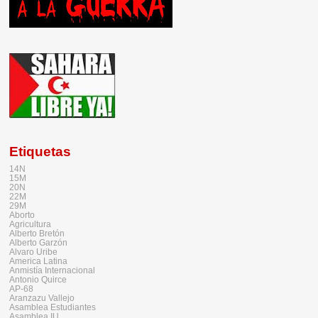
Etiquetas
14N
15M
20N
22M
29M
Aborto
Agricultura
Alberto Bretón
Alberto Garzón
Alvaro Uribe
America Latina
Anmistía Internacional
Antonio Quirce
AP-68
Aranzazu Vallejo
Asamblea Estudiantes
Asamblea IU