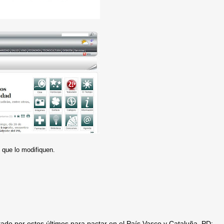
 que lo modifiquen.
tado por estos últimos para pactar en el País Vasco y Cataluña. PD: