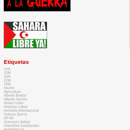
Etiquetas
14N
15M
20N
22M
29M
Aborto
Agricultura
Alberto Bretón
Alberto Garzón
Alvaro Uribe
America Latina
Anmistía Internacional
Antonio Quirce
AP-68
Aranzazu Vallejo
Asamblea Estudiantes
Asamblea IU