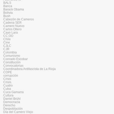
BALS
Banca
Barack Obama
Bolivia
Bush
Cabezón de Cameros
Cadena SER
Camero Nuevo
Carlos Ollero
Cayo Lara
CC.OO
Chile
Cine
CJLC
CJR
Colombia
Comunismo
Conrado Escobar
Constitución
Convocatorias
Coordinadora Antifascista de La Rioja
COPE
corrupción
Crisis
Crisis.
Cuatro
Cuba
Cuca Gamarra
Cultura
Daniel Brühl
Democracia
Derecho
Despoblación
Día del Camero Viejo