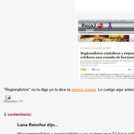
"Regionalistos" no lo digo yo lo dice la
prensa riojana
. Lo cuelgo aqui antes
Etiquetas:
PR
1 comentario:
Lana Retnifse dijo...
Hay regionalistos y nacionalistos y es curioso que IU haya op