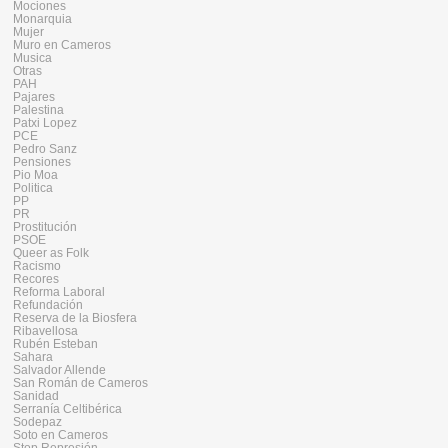
Mociones
Monarquia
Mujer
Muro en Cameros
Musica
Otras
PAH
Pajares
Palestina
Patxi Lopez
PCE
Pedro Sanz
Pensiones
Pio Moa
Politica
PP
PR
Prostitución
PSOE
Queer as Folk
Racismo
Recores
Reforma Laboral
Refundación
Reserva de la Biosfera
Ribavellosa
Rubén Esteban
Sahara
Salvador Allende
San Román de Cameros
Sanidad
Serranía Celtibérica
Sodepaz
Soto en Cameros
Stop Represión