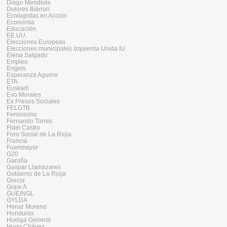
Diego Mendiola
Dolores Ibárruri
Ecologistas en Acción
Economia
Educación
EE.UU.
Elecciones Europeas
Elecciones municipales Izquierda Unida IU
Elena Salgado
Empleo
Engels
Esperanza Aguirre
ETA
Euskadi
Evo Morales
Ex Presos Sociales
FELGTB
Feminismo
Fernando Torres
Fidel Castro
Foro Social de La Rioja
Francia
Fuenmayor
G20
Garoña
Gaspar Llamazares
Gobierno de La Rioja
Grecia
Gripe A
GUE/NGL
GYLDA
Henar Moreno
Honduras
Huelga General
Hugo Chávez