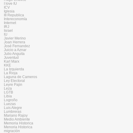
I love IU
ICV
Iglesia
III Republica
Intereconomía
Internet
IRJ
Israel
IU
Javier Merino
Joan Herrera
José Fernandez
Juicio a Aznar
Julio Anguita
Juventud
Karl Marx
KKE
La Izquierda
La Rioja
Laguna de Cameros
Ley Electoral
Leyre Pajin
Leza
LGTB
Libia
Logroño
Luezas
Luis Alegre
Lumbreras
Mariano Rajoy
Medio Ambiente
Memoria Historica
Menoria Historica
migración