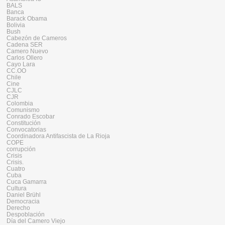
BALS
Banca
Barack Obama
Bolivia
Bush
Cabezón de Cameros
Cadena SER
Camero Nuevo
Carlos Ollero
Cayo Lara
CC.OO
Chile
Cine
CJLC
CJR
Colombia
Comunismo
Conrado Escobar
Constitución
Convocatorias
Coordinadora Antifascista de La Rioja
COPE
corrupción
Crisis
Crisis.
Cuatro
Cuba
Cuca Gamarra
Cultura
Daniel Brühl
Democracia
Derecho
Despoblación
Día del Camero Viejo