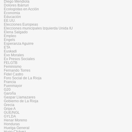
Diego Mendiola
Dolores Ibárruri
Ecologistas en Acción
Economia
Educación
EE.UU.
Elecciones Europeas
Elecciones municipales Izquierda Unida IU
Elena Salgado
Empleo
Engels
Esperanza Aguirre
ETA
Euskadi
Evo Morales
Ex Presos Sociales
FELGTB
Feminismo
Fernando Torres
Fidel Castro
Foro Social de La Rioja
Francia
Fuenmayor
G20
Garoña
Gaspar Llamazares
Gobierno de La Rioja
Grecia
Gripe A
GUE/NGL
GYLDA
Henar Moreno
Honduras
Huelga General
Hugo Chávez