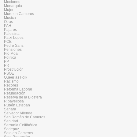
Mociones
Monarquia
Mujer
Muro en Cameros
Musica
Otras
PAH
Pajares
Palestina
Patxi Lopez
PCE
Pedro Sanz
Pensiones
Pio Moa
Politica
PP
PR
Prostitución
PSOE
Queer as Folk
Racismo
Recores
Reforma Laboral
Refundación
Reserva de la Biosfera
Ribavellosa
Rubén Esteban
Sahara
Salvador Allende
San Román de Cameros
Sanidad
Serranía Celtibérica
Sodepaz
Soto en Cameros
Stop Represión