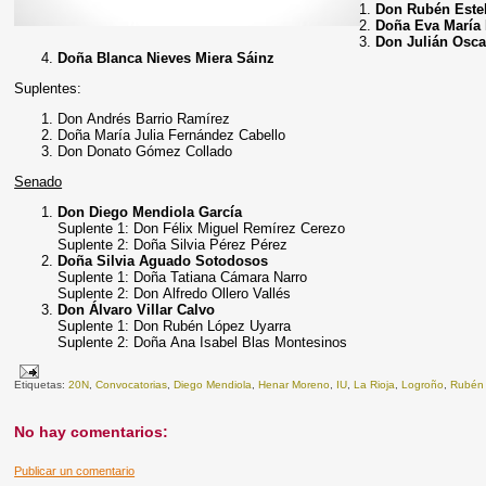
Don Rubén Este
Doña Eva María
Don Julián Osca
Doña Blanca Nieves Miera Sáinz
Suplentes:
Don Andrés Barrio Ramírez
Doña María Julia Fernández Cabello
Don Donato Gómez Collado
Senado
Don Diego Mendiola García
Suplente 1:
Don Félix Miguel Remírez Cerezo
Suplente 2:
Doña Silvia Pérez Pérez
Doña Silvia Aguado Sotodosos
Suplente 1:
Doña Tatiana Cámara Narro
Suplente 2:
Don Alfredo Ollero Vallés
Don Álvaro Villar Calvo
Suplente 1:
Don Rubén López Uyarra
Suplente 2:
Doña Ana Isabel Blas Montesinos
Etiquetas:
20N
,
Convocatorias
,
Diego Mendiola
,
Henar Moreno
,
IU
,
La Rioja
,
Logroño
,
Rubén
No hay comentarios:
Publicar un comentario