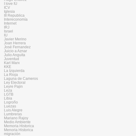
I love IU
ICV
Iglesia
III Republica
Intereconomía
Internet
IRJ
Israel
IU
Javier Merino
Joan Herrera
José Fernandez
Juicio a Aznar
Julio Anguita
Juventud
Karl Marx
KKE
La Izquierda
La Rioja
Laguna de Cameros
Ley Electoral
Leyre Pajin
Leza
LGTB
Libia
Logroño
Luezas
Luis Alegre
Lumbreras
Mariano Rajoy
Medio Ambiente
Memoria Historica
Menoria Historica
migración