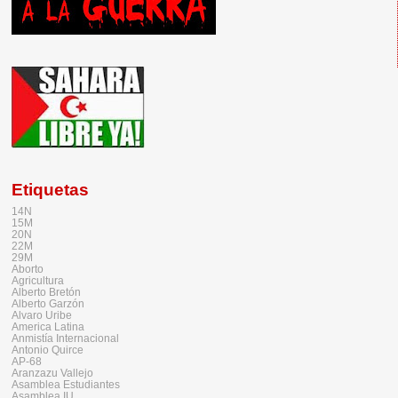
Etiquetas
14N
15M
20N
22M
29M
Aborto
Agricultura
Alberto Bretón
Alberto Garzón
Alvaro Uribe
America Latina
Anmistía Internacional
Antonio Quirce
AP-68
Aranzazu Vallejo
Asamblea Estudiantes
Asamblea IU