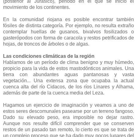
(posterior al Jurásico), periodo en el que se inició el
movimiento de los continentes.
En la comunidad riojana es posible encontrar también
fósiles de distinta categoría. Por ejemplo, no resulta extraño
contemplar huellas de gusanos, bivalvos fosilizados o
gasterópodos con forma de caracola y restos petrificados de
hojas, de troncos de árboles o de algas.
Las condiciones climáticas de la región
Hablamos de un período de clima benigno y muy húmedo,
propicio para la vida de estos mastodónticos animales. Una
tierra con abundantes aguas pantanosas y vasta
vegetación... Una extensa zona que ocupaba la actual
cuenca alta del río Cidacos, de los ríos Linares y Alhama,
además de parte de la cuenca media del Leza.
Hagamos un ejercicio de imaginación y veamos a uno de
estos seres descomunales pasearse por un terreno fangoso.
Dado su elevado peso, era imposible no dejar rastro.
Aunque nos resulte difícil comprender que se conserven
restos de un pasado tan remoto, lo cierto es que se trata de
un complejo proceso que se ha dado muy pocos lugares del