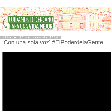
sábado, 10 de mayo de 2014
'Con una sola voz' #ElPoderdelaGente