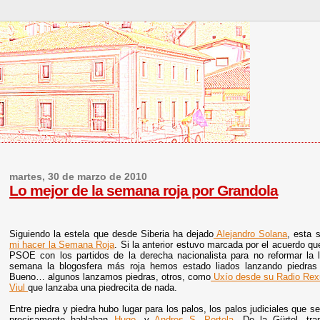
martes, 30 de marzo de 2010
Lo mejor de la semana roja por Grandola
Siguiendo la estela que desde Siberia ha dejado
Alejandro Solana
, esta
mi hacer la Semana Roja
. Si la anterior estuvo marcada por el acuerdo q
PSOE con los partidos de la derecha nacionalista para no reformar la l
semana la
blogosfera más roja hemos estado liados lanzando piedras c
Bueno… algunos lanzamos piedras, otros, como
Uxío desde su Radio Re
Viul
que lanzaba una piedrecita de nada.
Entre piedra y piedra hubo lugar para los palos, los palos judiciales que 
precisamente hablaban
Hugo
, y
Andres S. Portela
. De la Gürtel, t