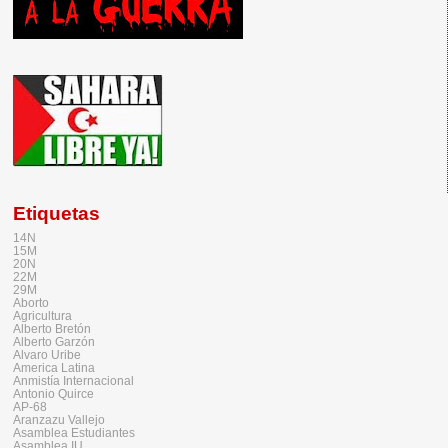
Etiquetas
14N
15M
20N
22M
29M
Aborto
Agricultura
Alberto Bretón
Alberto Garzón
Alvaro Uribe
America Latina
Anmistía Internacional
Antonio Quirce
AP-68
Aranzazu Vallejo
Asamblea Estudiantes
Asamblea IU