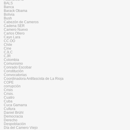
BALS
Banca
Barack Obama
Bolivia
Bush
Cabezón de Cameros
Cadena SER
Camero Nuevo
Carlos Ollero
Cayo Lara
CC.OO
Chile
Cine
CJLC
CJR
Colombia
Comunismo
Conrado Escobar
Constitución
Convocatorias
Coordinadora Antifascista de La Rioja
COPE
corrupción
Crisis
Crisis.
Cuatro
Cuba
Cuca Gamarra
Cultura
Daniel Brühl
Democracia
Derecho
Despoblación
Día del Camero Viejo