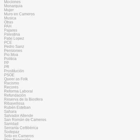
Mociones
Monarquia
Mujer
Muro en Cameros
Musica
Otras
PAH
Pajares
Palestina
Patxi Lopez
PCE
Pedro Sanz
Pensiones
Pio Moa
Politica
PP
PR
Prostitución
PSOE
Queer as Folk
Racismo
Recores
Reforma Laboral
Refundación
Reserva de la Biosfera
Ribavellosa
Rubén Esteban
Sahara
Salvador Allende
San Román de Cameros
Sanidad
Serranía Celtibérica
Sodepaz
Soto en Cameros
Stop Represión