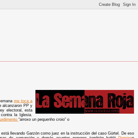
 semana
me toca a
ue alcanzaron PP y
ey electoral, esta
ontra la Iglesia.
xurdimento
“arroxo un pequenho croio” o
se está llevando Garzón como juez en la instrucción del caso Gürtel. De eso
ramas de corrupción y demás asuntos peperos también habló
Doming
o