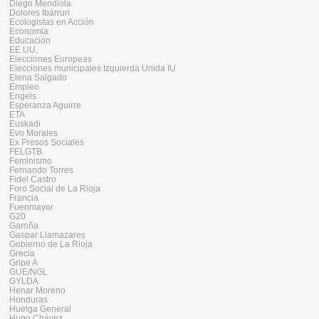
Diego Mendiola
Dolores Ibárruri
Ecologistas en Acción
Economia
Educación
EE.UU.
Elecciones Europeas
Elecciones municipales Izquierda Unida IU
Elena Salgado
Empleo
Engels
Esperanza Aguirre
ETA
Euskadi
Evo Morales
Ex Presos Sociales
FELGTB
Feminismo
Fernando Torres
Fidel Castro
Foro Social de La Rioja
Francia
Fuenmayor
G20
Garoña
Gaspar Llamazares
Gobierno de La Rioja
Grecia
Gripe A
GUE/NGL
GYLDA
Henar Moreno
Honduras
Huelga General
Hugo Chávez