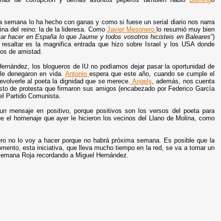
ta semana lo ha hecho con ganas y como si fuese un serial diario nos narra
a del reino: la de la lideresa. Como
Javier Mesonero
lo resumió
muy bien
ar hacer en España lo que Jaume y todos vosotros hicisteis en Baleares
”)
 resaltar es la magnifica entrada que hizo sobre Israel y los USA donde
zos de amistad.
Hernández, los blogueros de IU no podíamos dejar pasar la oportunidad de
 le denegaron en vida.
Antonio
espera que este año, cuando se cumple el
evolverle al poeta la dignidad que se merece.
Angels
, además, nos cuenta
iesto de protesta que firmaron sus amigos (encabezado por
Federico García
el Partido Comunista.
n mensaje en positivo, porque positivos son los versos del poeta para
e el homenaje que ayer le hicieron los vecinos del Llano de Molina, como
ero no lo voy a hacer porque no habrá próxima semana. Es posible que la
ento, esta iniciativa, que lleva mucho tiempo en la red, se va a
tomar un
 Semana Roja recordando a Miguel Hernández.