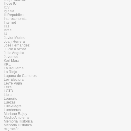
I love IU
ICV
Iglesia
III Republica
Intereconomía
Internet
IRJ
Israel
IU
Javier Merino
Joan Herrera
José Fernandez
Juicio a Aznar
Julio Anguita
Juventud
Karl Marx
KKE
La Izquierda
La Rioja
Laguna de Cameros
Ley Electoral
Leyre Pajin
Leza
LGTB
Libia
Logroño
Luezas
Luis Alegre
Lumbreras
Mariano Rajoy
Medio Ambiente
Memoria Historica
Menoria Historica
migración