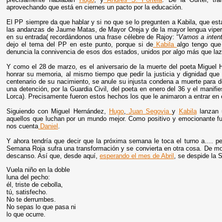
aprovechando que está en ciernes un pacto por la educación.
El PP siempre da que hablar y si no que se lo pregunten a Kabila, que es
las andanzas de Jaume Matas, de Mayor Oreja y de la mayor lengua viperin
en su entrada( recordándonos una frase célebre de Rajoy: “
Vamos a intent
dejo el tema del PP en este punto, porque si de
Kabila
algo tengo que
denuncia la connivencia de esos dos estados, unidos por algo más que la
Y como el 28 de marzo, es el aniversario de la muerte del poeta Miguel 
honrar su memoria, al mismo tiempo que pedir la justicia y dignidad que
centenario de su nacimiento, se anule su injusta condena a muerte para d
una detención, por la Guardia Civil, del poeta en enero del 36 y el manif
Lorca). Precisamente fueron estos hechos los que le animaron a entrar en 
Siguiendo con Miguel Hernández,
Hugo
,
Juan Segovia
y
Kabila
lanzan u
aquellos que luchan por un mundo mejor. Como positivo y emocionante fu
nos cuenta
Daniel
.
Y ahora tendría que decir que la próxima semana le toca el turno a…. p
Semana Roja sufra una transformación y se convierta en otra cosa. De mom
descanso. Así que, desde aquí,
esperando el mes de Abril
, se despide la
Vuela niño en la doble
luna del pecho:
él, triste de cebolla,
tú, satisfecho.
No te derrumbes.
No sepas lo que pasa ni
lo que ocurre.