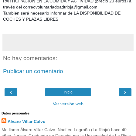
PARTICIPACIÓN EN LA COMIDA Y ACTIVIDAD (precio 20 euros) a
través del correovoluntariadoadtrioja
@gmail.com.
También será necesario informar de LA DISPONIBILIDAD DE
COCHES Y PLAZAS LIBRES
No hay comentarios:
Publicar un comentario
‹
›
Inicio
Ver versión web
Datos personales
Alvaro Villar Calvo
Me llamo Álvaro Villar Calvo. Nací en Logroño (La Rioja) hace 40
años. Jurista. Graduado en Derecho por la Universidad de La Rioja.